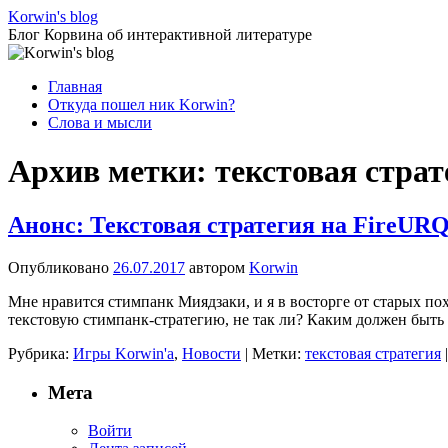
Перейти
Korwin's blog
к
Блог Корвина об интерактивной литературе
содержимому
Главная
Откуда пошел ник Korwin?
Слова и мысли
Архив метки:
текстовая страт
Анонс: Текстовая стратегия на FireUR
Опубликовано
26.07.2017
автором
Korwin
Мне нравится стимпанк Миядзаки, и я в восторге от старых похо
текстовую стимпанк-стратегию, не так ли? Каким должен быть
Рубрика:
Игры Korwin'a
,
Новости
|
Метки:
текстовая стратегия
|
Мета
Войти