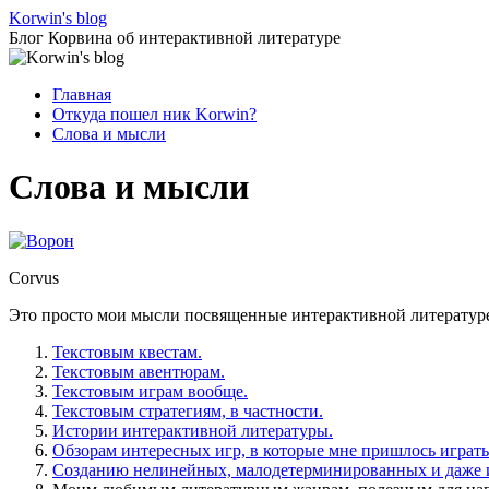
Перейти
Korwin's blog
к
Блог Корвина об интерактивной литературе
содержимому
Главная
Откуда пошел ник Korwin?
Слова и мысли
Слова и мысли
Corvus
Это просто мои мысли посвященные интерактивной литератур
Текстовым квестам.
Текстовым авентюрам.
Текстовым играм вообще.
Текстовым стратегиям, в частности.
Истории интерактивной литературы.
Обзорам интересных игр, в которые мне пришлось играть
Созданию нелинейных, малодетерминированных и даже 