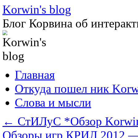
Перейти
Korwin's blog
к
содержимому
Блог Корвина об интеракт
Главная
Откуда пошел ник Korw
Слова и мысли
←
СтИЛуС *Обзор Korwi
Обзоры игр КРИЛ 2012 —