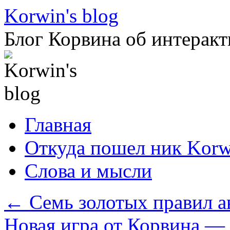
Перейти
Korwin's blog
к
содержимому
Блог Корвина об интеракт
Главная
Откуда пошел ник Korw
Слова и мысли
←
Семь золотых правил ав
Новая игра от Корвина —