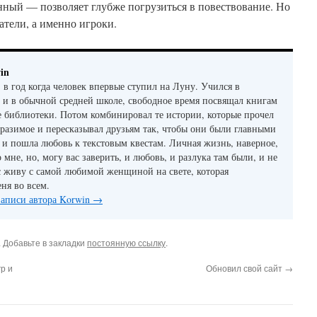
нный — позволяет глубже погрузиться в повествование. Но
татели, а именно игроки.
in
 в год когда человек впервые ступил на Луну. Учился в
 и в обычной средней школе, свободное время посвящал книгам
е библиотеки. Потом комбинировал те истории, которые прочел
бразимое и пересказывал друзьям так, чтобы они были главными
 и пошла любовь к текстовым квестам. Личная жизнь, наверное,
 мне, но, могу вас заверить, и любовь, и разлука там были, и не
с живу с самой любимой женщиной на свете, которая
ня во всем.
записи автора Korwin
→
. Добавьте в закладки
постоянную ссылку
.
р и
Обновил свой сайт
→