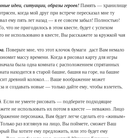
ные идеи, ситуации, образы героев!
Память — хранилище
трясен, когда мой друг при встрече пересказал мне ту
вал ему пять лет назад — я ее совсем забыл! Полностью!
, что не пригодилось в этом квесте, будет с успехом
то не использовано в квесте, Вы расскажете за кружкой чая
ра.
Поверьте мне, что этот клочок бумаги
даст Вам немало
кономит массу времени. Когда я рисовал карту для игры
сначала была одна комната с расположением спрятанных
ната находится в старой башне, башня на горе, на башне
исит древний колокол… Ваше воображение может
за и создавать новые — только дайте ему, чтобы взлететь,
й
. Если не умеете рисовать — подберите подходящие
жете не использовать их потом в квесте — неважно. Лицо
ображение персонажа, Вам будет легче сделать его «живым»
 Только раз взглянув на лицо, Вы поймете, сможет Ваш
торый Вы хотите ему предложить, или это будет ему