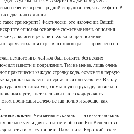
те «День судьбы или семь смертей Юджина Боумена» —
стью переписал речь вредной старушки, глядя на ее фото. В
ились две новых линии.
о такое транскрипт? Фактически, это изложение Вашей
ранскрипте описаны основные сюжетные идеи, описания
героев, диалоги и реплики. Хорошо прописанный
ить время создания игры в несколько раз — проверено на
ечал немного игр, чей код был понятен без всяких
цом для зависти и подражания. Тем не менее, лишь очень
ют практически каждую строчку кода, объясняя в первую
нужна данная конкретная переменная или условие. В силу
ература имеет сложную, запутанную структуру, довольно
твования в результате неправильного кодирования
потом прописаны далеко не так полно и хорошо, как
.
те всё лишнее
. Чем меньше сказано, — а сказано должно
ем больше места для фантазий и образов Его Величества
едставить то, о чем пишете. Намекните. Короткий текст