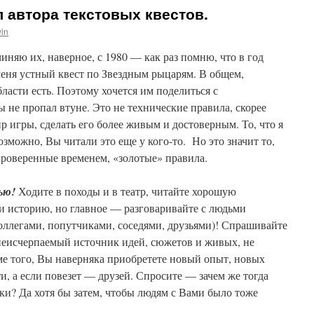
 автора текстовых квестов.
in
чиняю их, наверное, с 1980 — как раз помню, что в год
ня устный квест по Звездным рыцарям. В общем,
ласти есть. Поэтому хочется им поделиться с
не пропал втуне. Это не технические правила, скорее
 игры, сделать его более живым и достоверным. То, что я
зможно, Вы читали это еще у кого-то. Но это значит то,
проверенные временем, «золотые» правила.
ью!
Ходите в походы и в театр, читайте хорошую
и историю, но главное — разговаривайте с людьми
оллегами, попутчиками, соседями, друзьями)! Спрашивайте
 неисчерпаемый источник идей, сюжетов и живых, не
е того, Вы наверняка приобретете новый опыт, новых
, а если повезет — друзей. Спросите — зачем же тогда
жки? Да хотя бы затем, чтобы людям с Вами было тоже