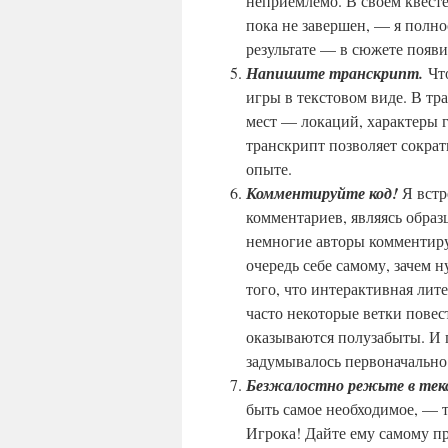
неприемлемо. В своем квес
пока не завершен, — я полно
результате — в сюжете появ
Напишите транскрипт.
Чт
игры в текстовом виде. В т
мест — локаций, характеры 
транскрипт позволяет сократ
опыте.
Комментируйте код!
Я встр
комментариев, являясь образ
немногие авторы комментиру
очередь себе самому, зачем 
того, что интерактивная лит
часто некоторые ветки повес
оказываются полузабыты. И 
задумывалось первоначально
Безжалостно режьте в текс
быть самое необходимое, — т
Игрока! Дайте ему самому пр