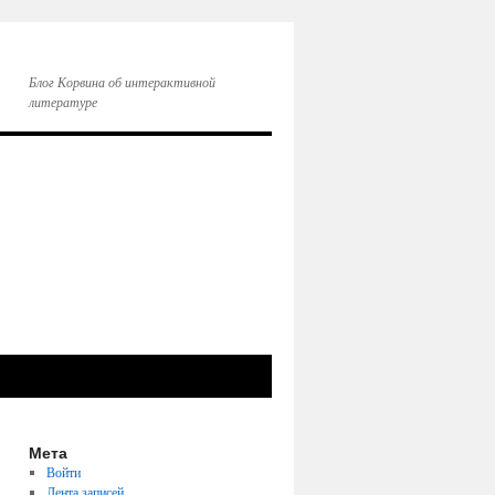
Блог Корвина об интерактивной
литературе
Мета
Войти
Лента записей