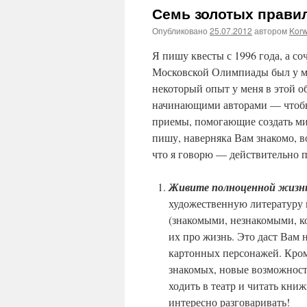
Семь золотых правил
Опубликовано
25.07.2012
автором
Korw
Я пишу квесты с 1996 года, а со
Московской Олимпиады был у ме
некоторый опыт у меня в этой об
начинающими авторами — чтобы 
приемы, помогающие создать мир
пишу, наверняка Вам знакомо, во
что я говорю — действительно 
Живите полноценной жизн
художественную литературу 
(знакомыми, незнакомыми, к
их про жизнь. Это даст Вам
картонных персонажей. Кром
знакомых, новые возможности
ходить в театр и читать кни
интересно разговаривать!