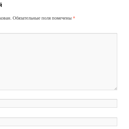
й
*
кован.
Обязательные поля помечены