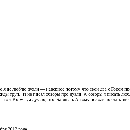
о я не люблю дуэли — наверное потому, что свои две с Гором про
жды труп. И не писал обзоры про дуэли. А обзоры я писать люб
, что я Korwin, а думаю, что Saruman. А тому положено быть зл
бря 2012 года