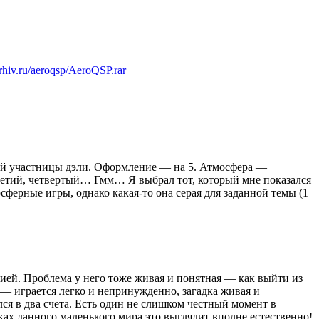
larhiv.ru/aeroqsp/AeroQSP.rar
ой участницы дэли. Оформление — на 5. Атмосфера —
третий, четвертый… Гмм… Я выбрал тот, который мне показался
сферные игры, однако какая-то она серая для заданной темы (1
ей. Проблема у него тоже живая и понятная — как выйти из
е — играется легко и непринужденно, загадка живая и
ся в два счета. Есть один не слишком честный момент в
амках данного маленького мира это выглядит вполне естественно!