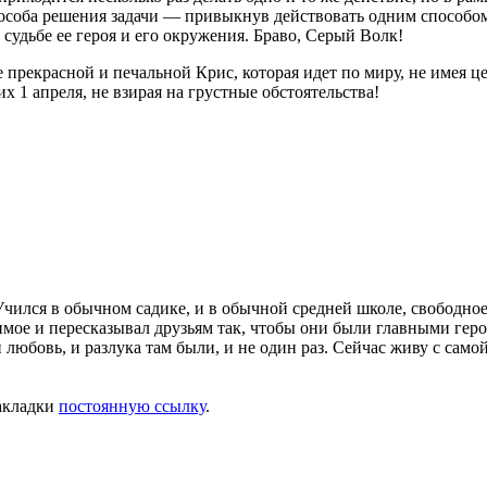
особа решения задачи — привыкнув действовать одним способом, 
судьбе ее героя и его окружения. Браво, Серый Волк!
 прекрасной и печальной Крис, которая идет по миру, не имея 
х 1 апреля, не взирая на грустные обстоятельства!
 Учился в обычном садике, и в обычной средней школе, свободно
имое и пересказывал друзьям так, чтобы они были главными гер
, и любовь, и разлука там были, и не один раз. Сейчас живу с с
закладки
постоянную ссылку
.