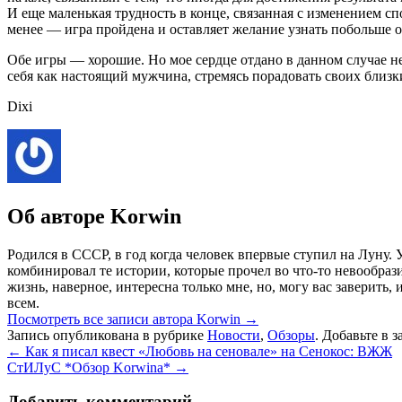
И еще маленькая трудность в конце, связанная с изменением сп
менее — игра пройдена и оставляет желание узнать побольше о 
Обе игры — хорошие. Но мое сердце отдано в данном случае не
себя как настоящий мужчина, стремясь порадовать своих близки
Dixi
Об авторе Korwin
Родился в СССР, в год когда человек впервые ступил на Луну.
комбинировал те истории, которые прочел во что-то невообраз
жизнь, наверное, интересна только мне, но, могу вас заверить
всем.
Посмотреть все записи автора Korwin
→
Запись опубликована в рубрике
Новости
,
Обзоры
. Добавьте в 
←
Как я писал квест «Любовь на сеновале» на Сенокос: ВЖЖ
СтИЛуС *Обзор Korwina*
→
Добавить комментарий