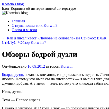
Перейти
Korwin's blog
к
Блог Корвина об интерактивной литературе
содержимому
Главная
Откуда пошел ник Korwin?
Слова и мысли
←
Как я писал квест «Любовь на сеновале» на Сенокос: ВЖЖ
СтИЛуС *Обзор Korwina*
→
Обзоры бодрой дуэли
Опубликовано
10.09.2012
автором
Korwin
Бодрая дуэль
началась внезапно, и продолжалась недолго. Личн
люблю. Потому что была бы на пистолетах — я был бы уже два
Дженни добрая. А у меня — злее, потому что я иногда забываю
Итак, дуэль!
Тема — Первое апреля.
Начало 4 сентября 2012 года. Срок — до полуночи пятого сентя