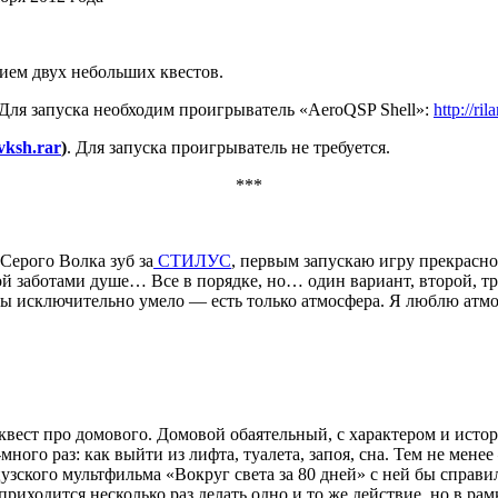
ием двух небольших квестов.
 Для запуска необходим проигрыватель «AeroQSP Shell»:
http://ri
vksh.rar
)
. Для запуска проигрыватель не требуется.
***
 Серого Волка зуб за
СТИЛУС
, первым запускаю игру прекрасн
ой заботами душе… Все в порядке, но… один вариант, второй, 
аны исключительно умело — есть только атмосфера. Я люблю атмо
ест про домового. Домовой обаятельный, с характером и истори
много раз: как выйти из лифта, туалета, запоя, сна. Тем не мене
зского мультфильма «Вокруг света за 80 дней» с ней бы справил
 приходится несколько раз делать одно и то же действие, но в р