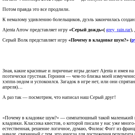
Потом правда это все продлили.
К немалому удивлению болельщиков, дуэль закончилась создан
Ajenta Arrow представляет игру
«Серый дождь»(
grey_rain.rar
),
Серый Волк представляет игру
«Почему в кладовке шум?» (
p
Зная, какие красивые и лиричные игры делает Ajenta и имея на
поэтически грустная. Героиня — чем-то близка моей измученн
хэппи-эндом и успокоился. Загадок в игре нет, или они спрят
апреля)…
А раз так — посмотрим, что написал наш Серый друг!
«Почему в кладовке шум?» — симпатюшный такой маленький кв
кладовки. Классика квестов, о которой писали у нас уже много-
естественная, решение логичное, думаю, Филеас Фогг из францу
начале, связанный с тем, что иногда для достижения результата