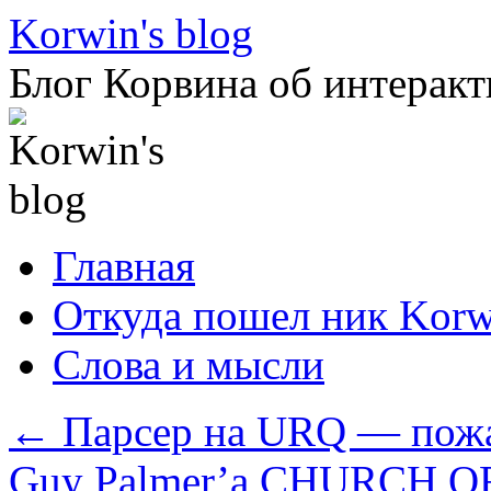
Перейти
Korwin's blog
к
содержимому
Блог Корвина об интеракт
Главная
Откуда пошел ник Korw
Слова и мысли
←
Парсер на URQ — пожа
Guy Palmer’a CHURCH 